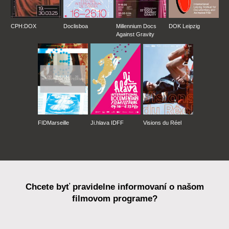
CPH:DOX
Doclisboa
Millennium Docs
DOK Leipzig
Against Gravity
FIDMarseille
Ji.hlava IDFF
Visions du Réel
Chcete byť pravidelne informovaní o našom
filmovom programe?