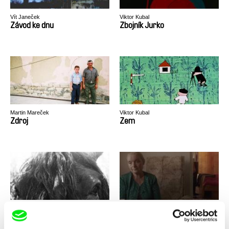
Vít Janeček
Viktor Kubal
Závod ke dnu
Zbojník Jurko
Martin Mareček
Viktor Kubal
Zdroj
Zem
Peter Hošták
Andrej Kolenčík
Zima a Tma
Zjavenie Jána