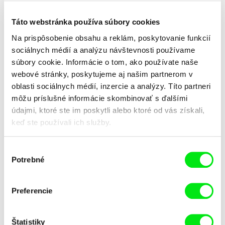
Táto webstránka používa súbory cookies
Na prispôsobenie obsahu a reklám, poskytovanie funkcií
sociálnych médií a analýzu návštevnosti používame
súbory cookie. Informácie o tom, ako používate naše
webové stránky, poskytujeme aj našim partnerom v
Ľubomír Slivka
Alireza Memariani
Zlatí chlapci: Príbehy
Zlomené kosti
oblasti sociálnych médií, inzercie a analýzy. Títo partneri
slovenského hokeja
môžu príslušné informácie skombinovať s ďalšími
údajmi, ktoré ste im poskytli alebo ktoré od vás získali,
keď ste používali ich služby.
Výber
Potrebné
súhlasu
Anastasiia Falileieva
Petr Václav
Zomrela som v Irpini
Zpověď zapomenutého
Preferencie
Štatistiky