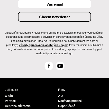
Odoslaním registrácie k Newsletteru súhlasím so zasielaním obchodných oznámení
elektronickými prostriedkami a súvisiacim spracovaním osobných údajov na účely
zasielania newsletteru Doc-Air Distribution s.r.o. a potvrdzujem, že som si
prečítal(a)
Zásady spracovania osobných údajov
, textu rozumiem a súhlasím s
ním, pričom beriem na vedomie práva tu uvedené, najmä právo na námietky proti
realizácií priameho marketingu.
F
Y
a
o
c
u
e
T
b
u
dafilms.sk
Filmy
o
b
O nás
A-Z
o
e
Partneri
Nedávno pridané
k
Ochrana súkromia
Odporúčané