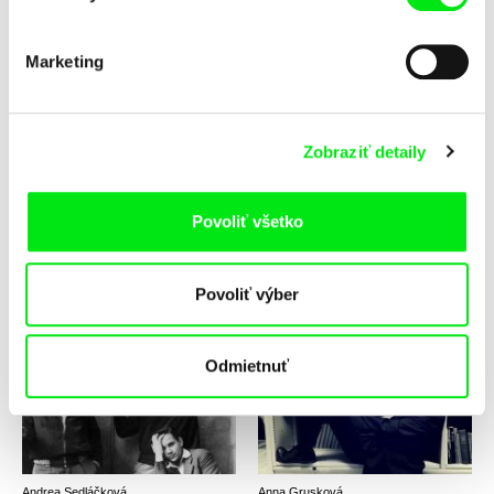
Marketing
Jana Bučka, Marek Šulík
Marek Kuboš
Zvonky šťastia
Žel. st. 2 tr. Kraľovany
Zobraziť detaily
Povoliť všetko
Audrius Stonys
Erika Hníková
Povoliť výber
Žena a ledovec
Ženy pro měny
Odmietnuť
Andrea Sedláčková
Anna Grusková