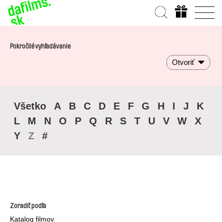
Pokročilé vyhľadávanie
Otvoriť
Všetko
A
B
C
D
E
F
G
H
I
J
K
L
M
N
O
P
Q
R
S
T
U
V
W
X
Y
Z
#
Zoradiť podľa
Katalog filmov