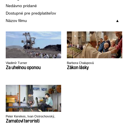
Nedávno pridané
Dostupné pre predplatiteľov
Názov filmu
Vladimír Turner
Barbora Chalupová
Za uhelnou oponou
Zákon lásky
Peter Kerekes, Ivan Ostrochovský,
Pavol Pekarčík
Zamatoví teroristi