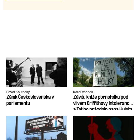
Pavel Koutecký
Karel Vachek
Zánik Československa v
Záviš, kníže pornofolku pod
parlamentu
vlivem Griffithovy Intolerance
a Tatiho prázdnin pana Hulota
aneb Vznik a zánik
Československa (1918 – 1992)