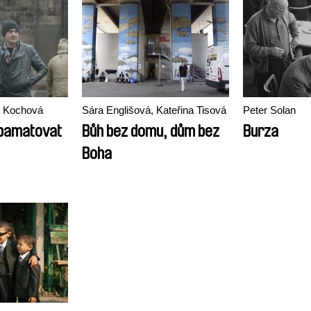
a Kochová
Sára Englišová, Kateřina Tisová
Peter Solan
 pamatovat
Bůh bez domu, dům bez
Burza
Boha