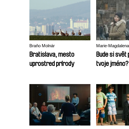
Braňo Molnár
Marie-Magdalen
Bratislava, mesto
Bude si svět
uprostred prírody
tvoje jméno?