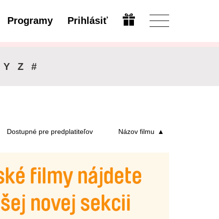
Programy
Prihlásiť
Upraviť
Y
Z
#
Dostupné pre predplatiteľov
Názov filmu