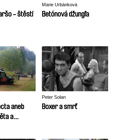
Marie Urbánková
ršo - štěstí
Betónová džungľa
Peter Solan
cta aneb
Boxer a smrť
ěta a
rdce (Božská