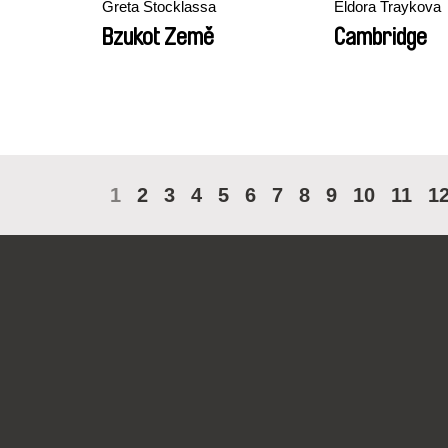
Greta Stocklassa
Eldora Traykova
Bzukot Země
Cambridge
1
2
3
4
5
6
7
8
9
10
11
1