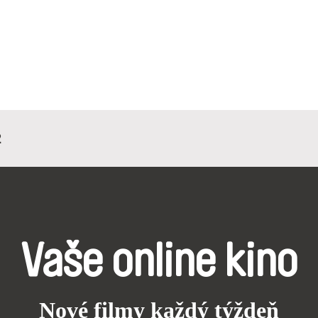
2
Vaše online kino
Nové filmy každý týždeň