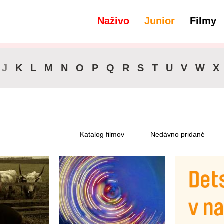
Naživo
Junior
Filmy
filtre
Dostupné pre predplatiteľov
J
K
L
M
N
O
P
Q
R
S
T
U
V
W
X
Katalog filmov
Nedávno pridané