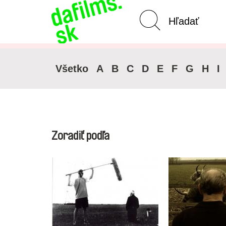
Pokročilé vyhľadávanie
Zrušiť 
Všetko
A
B
C
D
E
F
G
H
I
Zoradiť podľa