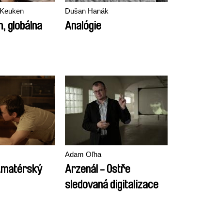
 Keuken
Dušan Hanák
 globálna
Analógie
Adam Oľha
Amatérský
Arzenál - Ostře
sledovaná digitalizace