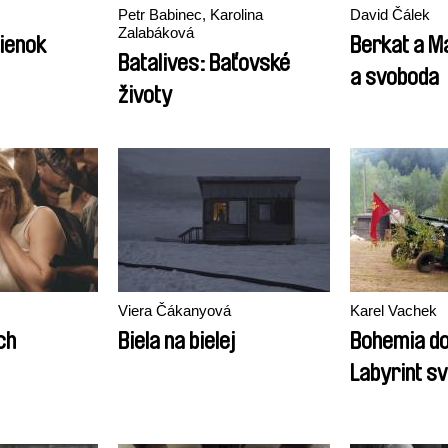
Petr Babinec, Karolina
David Čálek
Zalabáková
lienok
Berkat a Ma
Batalives: Baťovské
a svoboda
životy
Viera Čákanyová
Karel Vachek
ch
Biela na bielej
Bohemia do
Labyrint sv
lusthauz s
komedie)