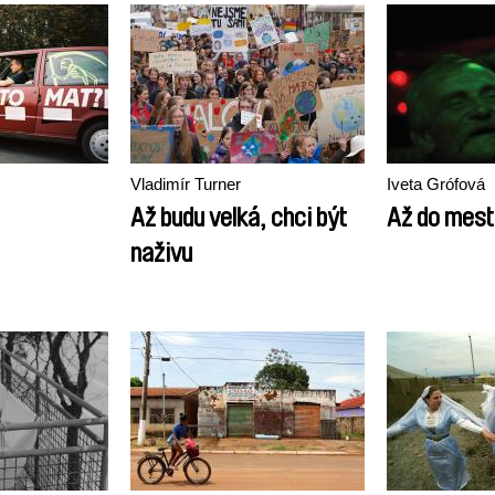
Vladimír Turner
Iveta Grófová
Až budu velká, chci být
Až do mest
naživu