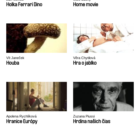
Holka Ferrari Dino
Home movie
Vít Janeček
Věra Chytilová
Houba
Hra o jablko
Apolena Rychlíková
Zuzana Piussi
Hranice Európy
Hrdina našich čias