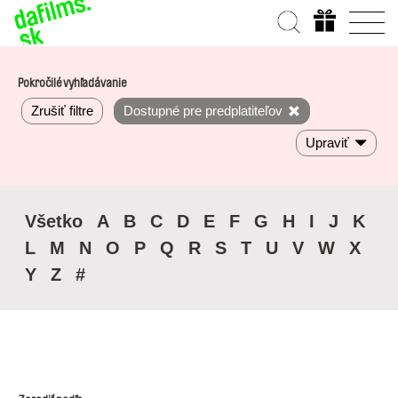
Pokročilé vyhľadávanie
Zrušiť filtre
Dostupné pre predplatiteľov
Upraviť
Všetko
A
B
C
D
E
F
G
H
I
J
K
L
M
N
O
P
Q
R
S
T
U
V
W
X
Y
Z
#