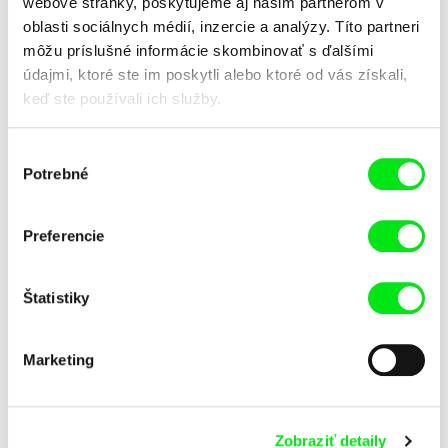
webové stránky, poskytujeme aj našim partnerom v
oblasti sociálnych médií, inzercie a analýzy. Títo partneri
môžu príslušné informácie skombinovať s ďalšími
údajmi, ktoré ste im poskytli alebo ktoré od vás získali,
keď ste používali ich služby.
Milan Homolka
Milan Homolka
Výber
Hľadanie stratených svetov
Hľadanie stratených svetov
Potrebné
súhlasu
(Prešovský krvavý súd)
(Spomienky Heleny
Kottanerovej)
Preferencie
Štatistiky
Milan Homolka
Milan Homolka
Hľadanie stratených svetov
Hľadanie stratených svetov
Marketing
(Stratený hrob kráľovnej
(Tajomstvo levočského
Žofie)
podzemia)
Zobraziť detaily