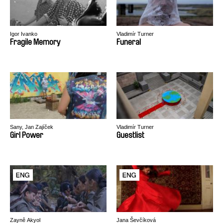
Igor Ivanko
Vladimír Turner
Fragile Memory
Funeral
Sany, Jan Zajíček
Vladimír Turner
Girl Power
Guestlist
Zaynê Akyol
Jana Ševčíková