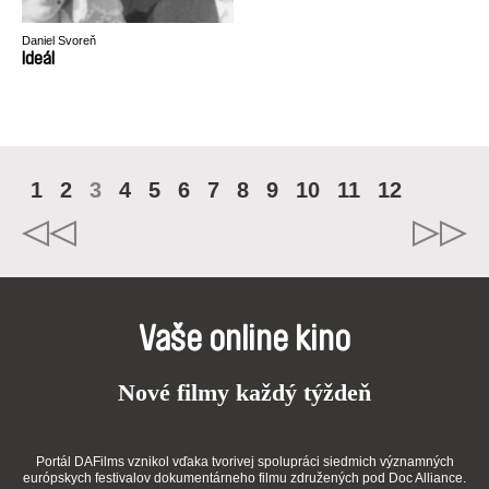
Daniel Svoreň
Ideál
1
2
3
4
5
6
7
8
9
10
11
12
Vaše online kino
Nové filmy každý týždeň
Portál DAFilms vznikol vďaka tvorivej spolupráci siedmich významných
európskych festivalov dokumentárneho filmu združených pod Doc Alliance.