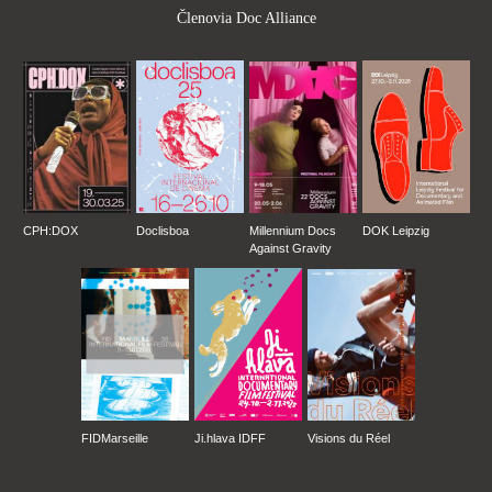
Členovia Doc Alliance
CPH:DOX
Doclisboa
Millennium Docs
DOK Leipzig
Against Gravity
FIDMarseille
Ji.hlava IDFF
Visions du Réel