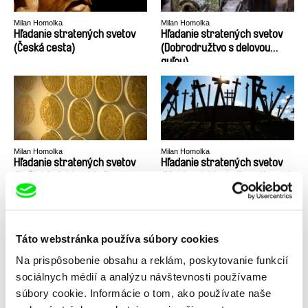
Milan Homolka
Milan Homolka
Hľadanie stratených svetov
Hľadanie stratených svetov
(Česká cesta)
(Dobrodružtvo s delovou
guľou)
Milan Homolka
Milan Homolka
Hľadanie stratených svetov
Hľadanie stratených svetov
(Košický zlatý poklad)
(Moldavská jaskyňa mŕtvych)
Táto webstránka používa súbory cookies
Na prispôsobenie obsahu a reklám, poskytovanie funkcií
sociálnych médií a analýzu návštevnosti používame
Milan Homolka
Milan Homolka
Hľadanie stratených svetov
Hľadanie stratených svetov
súbory cookie. Informácie o tom, ako používate naše
(Na Západe nič nové)
(Plač grófa Pálfiho)