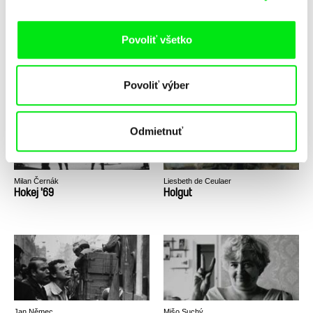
Povoliť všetko
Milan Homolka
Milan Homolka
Hľadanie stratených svetov
Hľadanie stratených svetov
(Zaviaty svet slovenských
(Život a smrť palatína)
Povoliť výber
mamutov)
Odmietnuť
Milan Černák
Liesbeth de Ceulaer
Hokej '69
Holgut
Jan Němec
Mišo Suchý