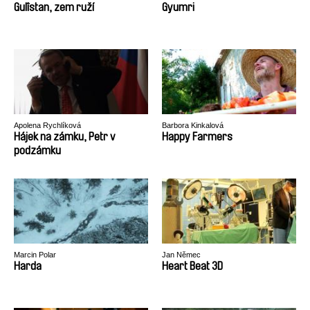
Gulîstan, zem ruží
Gyumri
Apolena Rychlíková
Barbora Kinkalová
Hájek na zámku, Petr v
Happy Farmers
podzámku
Marcin Polar
Jan Němec
Harda
Heart Beat 3D