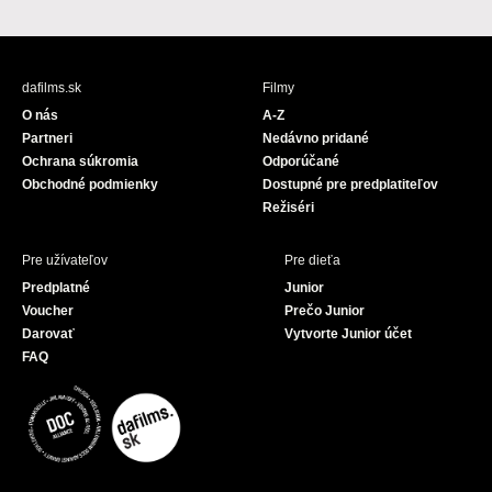
a
o
c
u
e
T
b
u
dafilms.sk
Filmy
o
b
O nás
A-Z
o
e
Partneri
Nedávno pridané
k
Ochrana súkromia
Odporúčané
Obchodné podmienky
Dostupné pre predplatiteľov
Režiséri
Pre užívateľov
Pre dieťa
Predplatné
Junior
Voucher
Prečo Junior
Darovať
Vytvorte Junior účet
FAQ