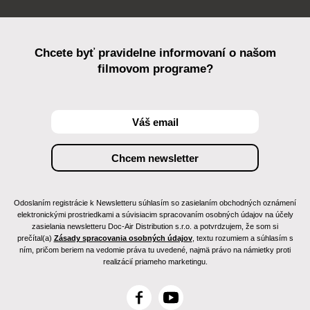
Chcete byť pravidelne informovaní o našom
filmovom programe?
Odoslaním registrácie k Newsletteru súhlasím so zasielaním obchodných oznámení
elektronickými prostriedkami a súvisiacim spracovaním osobných údajov na účely
zasielania newsletteru Doc-Air Distribution s.r.o. a potvrdzujem, že som si
prečítal(a)
Zásady spracovania osobných údajov
, textu rozumiem a súhlasím s
ním, pričom beriem na vedomie práva tu uvedené, najmä právo na námietky proti
realizácií priameho marketingu.
F
Y