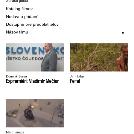
Zoradiť podľa
Katalog filmov
Nedávno pridané
Dostupné pre predplatiteľov
Názov filmu
Dominik Jursa
Jiří Holba
Expremiéri: Vladimír Mečiar
Feral
Marc Isaacs