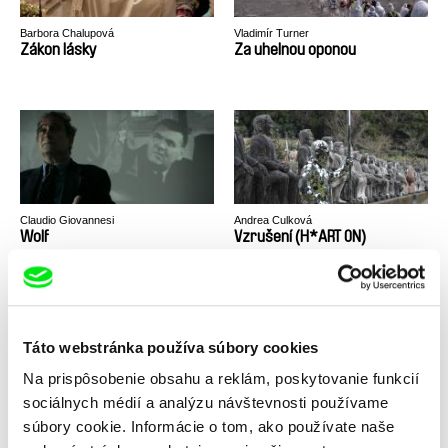
Barbora Chalupová
Vladimír Turner
Zákon lásky
Za uhelnou oponou
Claudio Giovannesi
Andrea Culková
Wolf
Vzrušení (H*ART ON)
Táto webstránka používa súbory cookies
Na prispôsobenie obsahu a reklám, poskytovanie funkcií
sociálnych médií a analýzu návštevnosti používame
Dušan Hanák
Eva Križková
Výzva do ticha
Vtáčnik
súbory cookie. Informácie o tom, ako používate naše