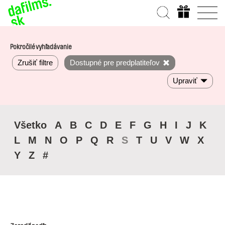
Pokročilé vyhľadávanie
Zrušiť filtre
Dostupné pre predplatiteľov
Upraviť
Všetko
A
B
C
D
E
F
G
H
I
J
K
L
M
N
O
P
Q
R
S
T
U
V
W
X
Y
Z
#