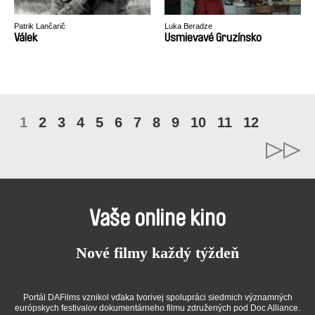
Patrik Lančarič
Luka Beradze
Válek
Usmievavé Gruzínsko
1
2
3
4
5
6
7
8
9
10
11
12
Vaše online kino
Nové filmy každý týždeň
Portál DAFilms vznikol vďaka tvorivej spolupráci siedmich významných
európskych festivalov dokumentárneho filmu združených pod Doc Alliance.