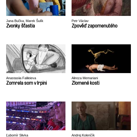
Jana Bučka, Marek Šulík
Petr Václav
Zvonky šťastia
Zpověď zapomenutého
Anastasiia Falileieva
Alireza Memariani
Zomrela som v Irpini
Zlomené kosti
Ľubomír Slivka
Andrej Kolenčík