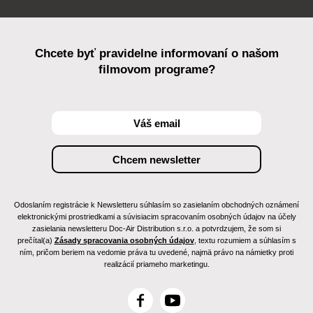
Chcete byť pravidelne informovaní o našom
filmovom programe?
Odoslaním registrácie k Newsletteru súhlasím so zasielaním obchodných oznámení
elektronickými prostriedkami a súvisiacim spracovaním osobných údajov na účely
zasielania newsletteru Doc-Air Distribution s.r.o. a potvrdzujem, že som si
prečítal(a)
Zásady spracovania osobných údajov
, textu rozumiem a súhlasím s
ním, pričom beriem na vedomie práva tu uvedené, najmä právo na námietky proti
realizácií priameho marketingu.
F
Y