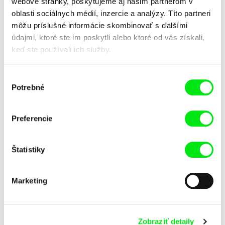
webové stránky, poskytujeme aj našim partnerom v
oblasti sociálnych médií, inzercie a analýzy. Títo partneri
môžu príslušné informácie skombinovať s ďalšími
údajmi, ktoré ste im poskytli alebo ktoré od vás získali,
keď ste používali ich služby.
Vít Klusák
Leopold Bródy, Viktor Kubal
Výber
Vše pro dobro světa a
Vstupujeme do doby atómovej
Potrebné
súhlasu
Nošovic
Preferencie
Štatistiky
Rasťo Hatiar
Pavel Jurda
Vrcholová príťažlivosť
Volám sa Hladný Bizón
Marketing
Zobraziť detaily