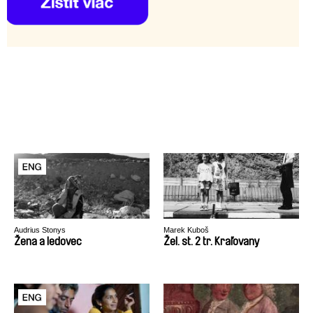
Audrius Stonys
Marek Kuboš
Žena a ledovec
Žel. st. 2 tr. Kraľovany