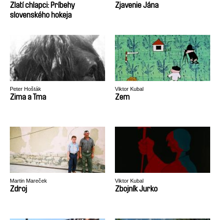
Zlatí chlapci: Príbehy
Zjavenie Jána
slovenského hokeja
Peter Hošták
Viktor Kubal
Zima a Tma
Zem
Martin Mareček
Viktor Kubal
Zdroj
Zbojník Jurko