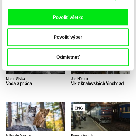
Povoliť všetko
Roman Liubyi
David Čálek, Benjamin Tuček
Vojnový zápisník
Vojnový spravodajca
Povoliť výber
Odmietnuť
Martin Slivka
Jan Němec
Voda a práca
Vlk z Královských Vinohrad
Gilles de Maistre
Korniy Gricyuk