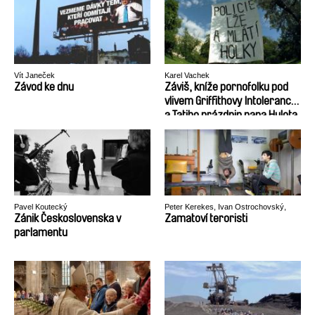
Vít Janeček
Karel Vachek
Závod ke dnu
Záviš, kníže pornofolku pod
vlivem Griffithovy Intolerance
a Tatiho prázdnin pana Hulota
aneb Vznik a zánik
Československa (1918 – 1992)
Pavel Koutecký
Peter Kerekes, Ivan Ostrochovský,
Pavol Pekarčík
Zánik Československa v
Zamatoví teroristi
parlamentu