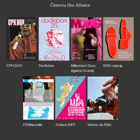
Členovia Doc Alliance
CPH:DOX
Doclisboa
Millennium Docs
DOK Leipzig
Against Gravity
FIDMarseille
Ji.hlava IDFF
Visions du Réel