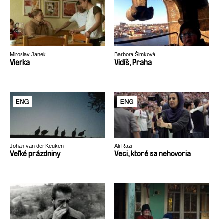
Miroslav Janek
Barbora Šimková
Vierka
Vidíš, Praha
Johan van der Keuken
Ali Razi
Veľké prázdniny
Veci, ktoré sa nehovoria