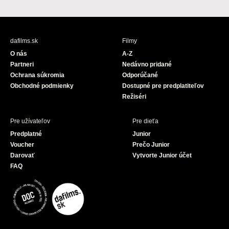
a
o
c
u
e
T
b
u
dafilms.sk
Filmy
o
b
O nás
A-Z
o
e
Partneri
Nedávno pridané
k
Ochrana súkromia
Odporúčané
Obchodné podmienky
Dostupné pre predplatiteľov
Režiséri
Pre užívateľov
Pre dieťa
Predplatné
Junior
Voucher
Prečo Junior
Darovať
Vytvorte Junior účet
FAQ