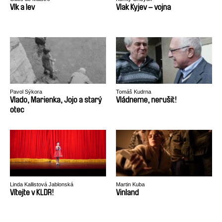
Vlk a lev
Vlak Kyjev – vojna
Pavol Sýkora
Tomáš Kudrna
Vlado, Marienka, Jojo a starý
Vládneme, nerušit!
otec
Linda Kallistová Jablonská
Martin Kuba
Vítejte v KLDR!
Vinland