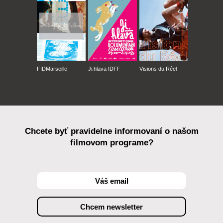
FIDMarseille
Ji.hlava IDFF
Visions du Réel
Chcete byť pravidelne informovaní o našom
filmovom programe?