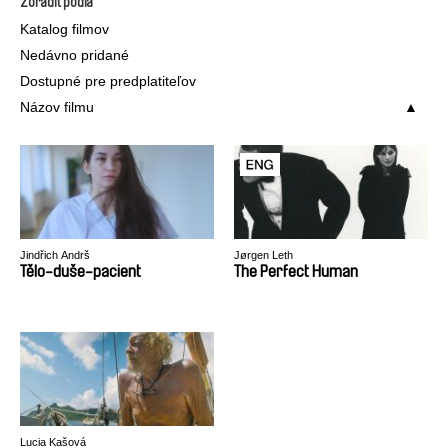
Zoradiť podľa
Katalog filmov
Nedávno pridané
Dostupné pre predplatiteľov
Názov filmu
Jindřich Andrš
Jørgen Leth
Tělo-duše-pacient
The Perfect Human
Lucia Kašová