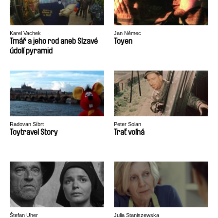
Karel Vachek
Jan Němec
Tmář a jeho rod aneb Slzavé
Toyen
údolí pyramid
Radovan Síbrt
Peter Solan
Toytravel Story
Trať voľná
Štefan Uher
Julia Staniszewska