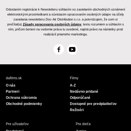
Odoslaním registrácie k Newsletteru súhlasím so zasielaním obchodných oznámení
elektronickými prostriedkami a súvisiacim spracovaním osobných údajov na účely
zasielania newsletteru Doc-Air Distribution s.r.o. a potvrdzujem, že som si
prečítal(a)
Zásady spracovania osobných údajov
, textu rozumiem a súhlasím s
ním, pričom beriem na vedomie práva tu uvedené, najmä právo na námietky proti
realizácií priameho marketingu.
F
Y
a
o
c
u
e
T
b
u
dafilms.sk
Filmy
o
b
O nás
A-Z
o
e
Partneri
Nedávno pridané
k
Ochrana súkromia
Odporúčané
Obchodné podmienky
Dostupné pre predplatiteľov
Režiséri
Pre užívateľov
Pre dieťa