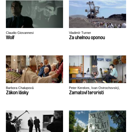
Claudio Giovannesi
Vladimír Turner
Wolf
Za uhelnou oponou
Barbora Chalupová
Peter Kerekes, Ivan Ostrochovský,
Pavol Pekarčík
Zákon lásky
Zamatoví teroristi