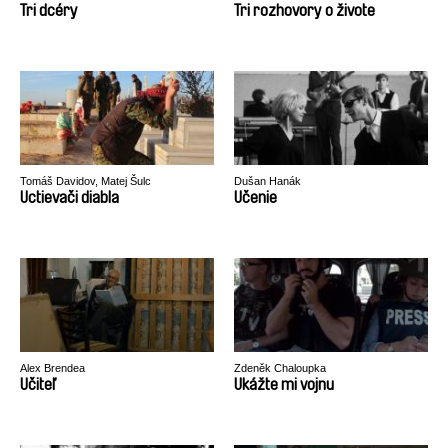
Tri dcéry
Tri rozhovory o živote
Tomáš Davidov, Matej Šulc
Dušan Hanák
Uctievači diabla
Učenie
Alex Brendea
Zdeněk Chaloupka
Učiteľ
Ukážte mi vojnu