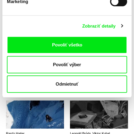
Marketing
Martin Slivka
David Čálek, Benjamin Tuček
Zobraziť detaily
Voda a práca
Vojnový spravodajca
Povoliť všetko
Povoliť výber
Roman Liubyi
Pavel Jurda
Vojnový zápisník
Volám sa Hladný Bizón
Odmietnuť
Rasťo Hatiar
Leopold Bródy, Viktor Kubal