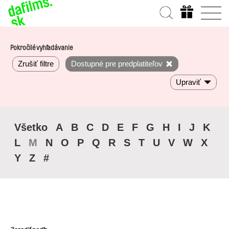
Pokročilé vyhľadávanie
Zrušiť filtre
Dostupné pre predplatiteľov
Upraviť
Všetko
A
B
C
D
E
F
G
H
I
J
K
L
M
N
O
P
Q
R
S
T
U
V
W
X
Y
Z
#