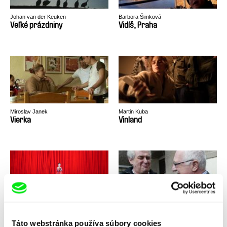
Johan van der Keuken
Barbora Šimková
Veľké prázdniny
Vidíš, Praha
Miroslav Janek
Martin Kuba
Vierka
Vinland
Linda Kallistová Jablonská
Tomáš Kudrna
Vítejte v KLDR!
Vládneme, nerušit!
Táto webstránka používa súbory cookies