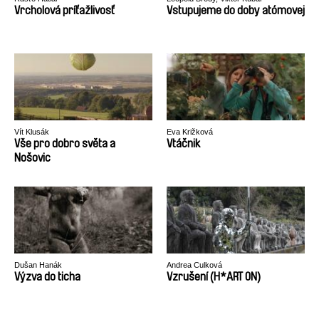
Vrcholová príťažlivosť
Vstupujeme do doby atómovej
Vít Klusák
Eva Križková
Vše pro dobro světa a
Vtáčnik
Nošovic
Dušan Hanák
Andrea Culková
Výzva do ticha
Vzrušení (H*ART ON)