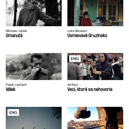
Miroslav Janek
Luka Beradze
Umanutá
Usmievavé Gruzínsko
Patrik Lančarič
Ali Razi
Válek
Veci, ktoré sa nehovoria