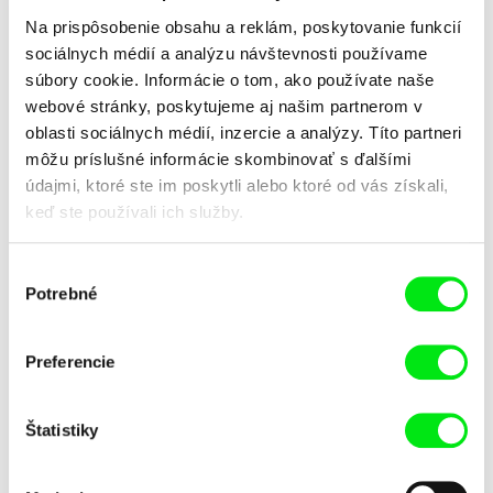
Na prispôsobenie obsahu a reklám, poskytovanie funkcií
sociálnych médií a analýzu návštevnosti používame
súbory cookie. Informácie o tom, ako používate naše
webové stránky, poskytujeme aj našim partnerom v
oblasti sociálnych médií, inzercie a analýzy. Títo partneri
môžu príslušné informácie skombinovať s ďalšími
Pavol Sýkora
Korniy Gricyuk
Vlado, Marienka, Jojo a starý
Vlak Kyjev – vojna
údajmi, ktoré ste im poskytli alebo ktoré od vás získali,
otec
keď ste používali ich služby.
Výber
Potrebné
súhlasu
Preferencie
Gilles de Maistre
Jan Němec
Vlk a lev
Vlk z Královských Vinohrad
Štatistiky