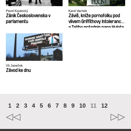
Pavel Koutecký
Karel Vachek
Zánik Československa v
Záviš, kníže pornofolku pod
parlamentu
vlivem Griffithovy Intolerance
a Tatiho prázdnin pana Hulota
aneb Vznik a zánik
Československa (1918 – 1992)
Vít Janeček
Závod ke dnu
1
2
3
4
5
6
7
8
9
10
11
12