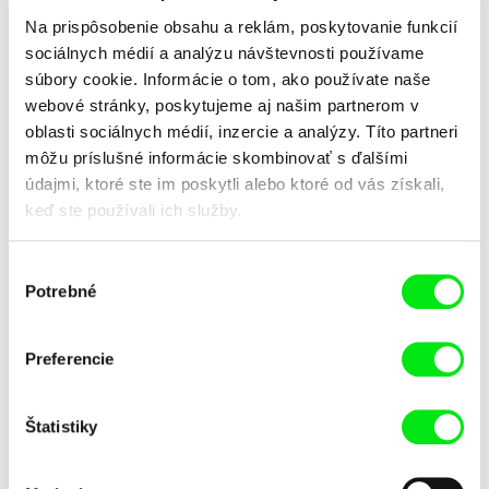
Na prispôsobenie obsahu a reklám, poskytovanie funkcií
sociálnych médií a analýzu návštevnosti používame
súbory cookie. Informácie o tom, ako používate naše
webové stránky, poskytujeme aj našim partnerom v
oblasti sociálnych médií, inzercie a analýzy. Títo partneri
môžu príslušné informácie skombinovať s ďalšími
Pavol Sýkora
Korniy Gricyuk
Vlado, Marienka, Jojo a starý
Vlak Kyjev – vojna
údajmi, ktoré ste im poskytli alebo ktoré od vás získali,
otec
keď ste používali ich služby.
Výber
Potrebné
súhlasu
Preferencie
Gilles de Maistre
Jan Němec
Vlk a lev
Vlk z Královských Vinohrad
Štatistiky