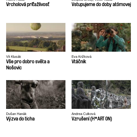
Vrcholová príťažlivosť
Vstupujeme do doby atómovej
Vít Klusák
Eva Križková
Vše pro dobro světa a
Vtáčnik
Nošovic
Dušan Hanák
Andrea Culková
Výzva do ticha
Vzrušení (H*ART ON)