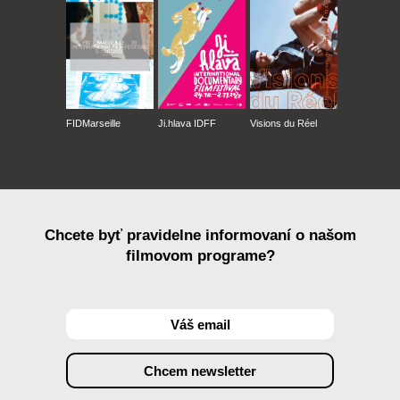
FIDMarseille
Ji.hlava IDFF
Visions du Réel
Chcete byť pravidelne informovaní o našom
filmovom programe?