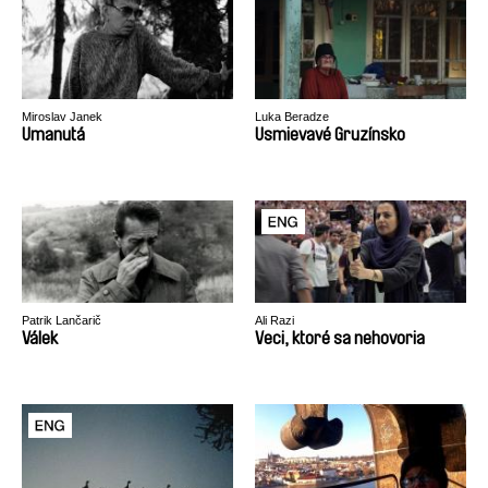
Miroslav Janek
Luka Beradze
Umanutá
Usmievavé Gruzínsko
Patrik Lančarič
Ali Razi
Válek
Veci, ktoré sa nehovoria