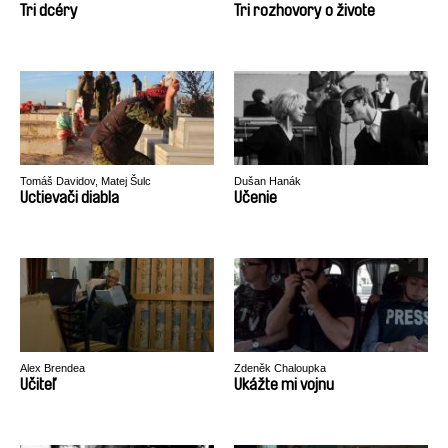
Tri dcéry
Tri rozhovory o živote
Tomáš Davidov, Matej Šulc
Dušan Hanák
Uctievači diabla
Učenie
Alex Brendea
Zdeněk Chaloupka
Učiteľ
Ukážte mi vojnu