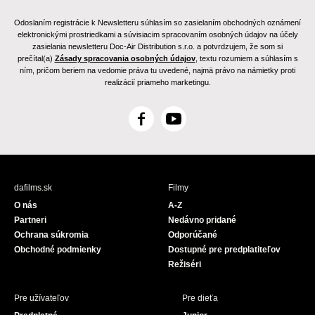
Odoslaním registrácie k Newsletteru súhlasím so zasielaním obchodných oznámení
elektronickými prostriedkami a súvisiacim spracovaním osobných údajov na účely
zasielania newsletteru Doc-Air Distribution s.r.o. a potvrdzujem, že som si
prečítal(a)
Zásady spracovania osobných údajov
, textu rozumiem a súhlasím s
ním, pričom beriem na vedomie práva tu uvedené, najmä právo na námietky proti
realizácií priameho marketingu.
F
Y
a
o
c
u
e
T
b
u
dafilms.sk
Filmy
o
b
O nás
A-Z
o
e
Partneri
Nedávno pridané
k
Ochrana súkromia
Odporúčané
Obchodné podmienky
Dostupné pre predplatiteľov
Režiséri
Pre užívateľov
Pre dieťa