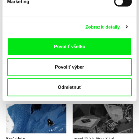
Marketing
Martin Slivka
David Čálek, Benjamin Tuček
Zobraziť detaily
Voda a práca
Vojnový spravodajca
Povoliť všetko
Povoliť výber
Roman Liubyi
Pavel Jurda
Vojnový zápisník
Volám sa Hladný Bizón
Odmietnuť
Rasťo Hatiar
Leopold Bródy, Viktor Kubal