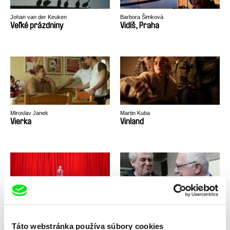
Johan van der Keuken
Barbora Šimková
Veľké prázdniny
Vidíš, Praha
Miroslav Janek
Martin Kuba
Vierka
Vinland
Linda Kallistová Jablonská
Tomáš Kudrna
Vítejte v KLDR!
Vládneme, nerušit!
Táto webstránka používa súbory cookies