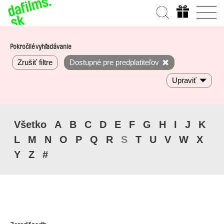
Pokročilé vyhľadávanie
Zrušiť filtre
Dostupné pre predplatiteľov
Upraviť
Všetko
A
B
C
D
E
F
G
H
I
J
K
L
M
N
O
P
Q
R
S
T
U
V
W
X
Y
Z
#