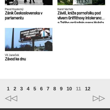
Pavel Koutecký
Karel Vachek
Zánik Československa v
Záviš, kníže pornofolku pod
parlamentu
vlivem Griffithovy Intolerance
a Tatiho prázdnin pana Hulota
aneb Vznik a zánik
Československa (1918 – 1992)
Vít Janeček
Závod ke dnu
1
2
3
4
5
6
7
8
9
10
11
12