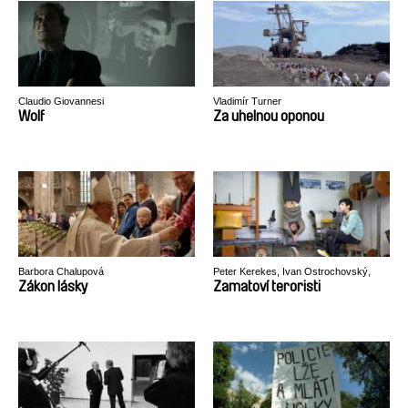
Claudio Giovannesi
Vladimír Turner
Wolf
Za uhelnou oponou
Barbora Chalupová
Peter Kerekes, Ivan Ostrochovský,
Pavol Pekarčík
Zákon lásky
Zamatoví teroristi