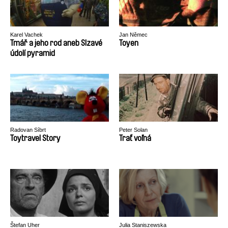
Karel Vachek
Jan Němec
Tmář a jeho rod aneb Slzavé
Toyen
údolí pyramid
Radovan Síbrt
Peter Solan
Toytravel Story
Trať voľná
Štefan Uher
Julia Staniszewska