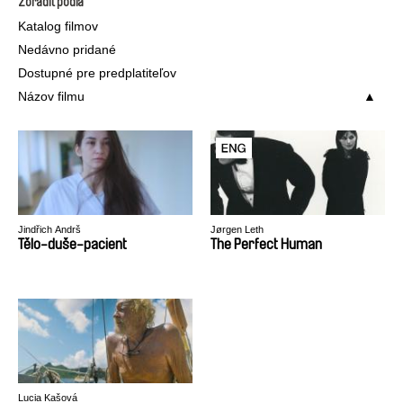
Zoradiť podľa
Katalog filmov
Nedávno pridané
Dostupné pre predplatiteľov
Názov filmu
Jindřich Andrš
Jørgen Leth
Tělo-duše-pacient
The Perfect Human
Lucia Kašová